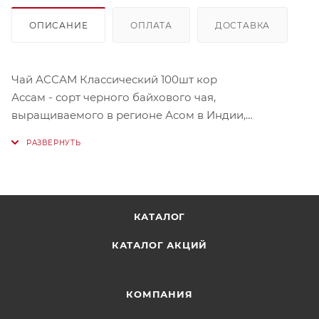
ОПИСАНИЕ
ОПЛАТА
ДОСТАВКА
Чай АССАМ Классический 100шт кор
Ассам - сорт черного байхового чая,
выращиваемого в регионе Асом в Индии,
расположенного в предгорьях Восточных Гималаев.
Название происходит от английского названия
этого региона. Высококачественный черный чай
отличающийся особой крепостью, вкусом и
ароматом. В упаковке 100 пакетиков.
КАТАЛОГ
КАТАЛОГ АКЦИЙ
КОМПАНИЯ