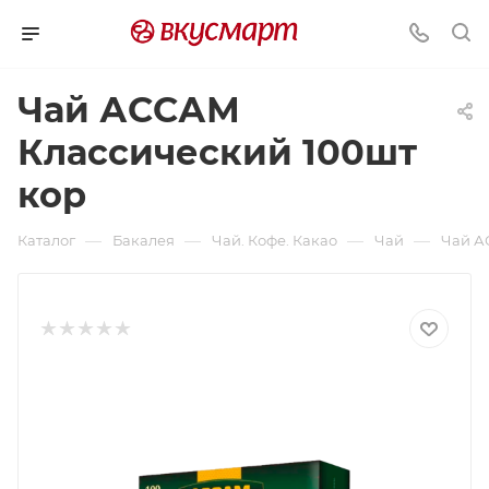
Чай АССАМ
Классический 100шт
кор
—
—
—
—
Каталог
Бакалея
Чай. Кофе. Какао
Чай
Чай А