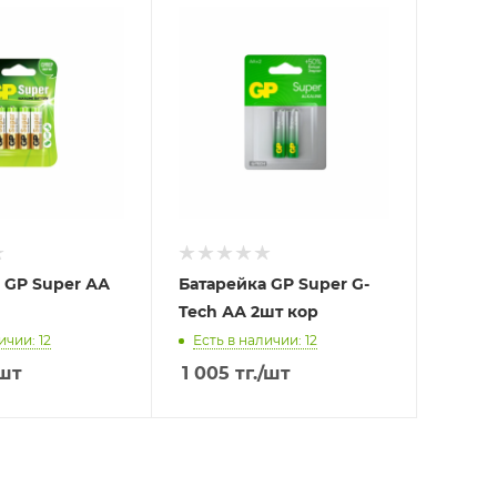
 GP Super АА
Батарейка GP Super G-
Tech АА 2шт кор
ичии: 12
Есть в наличии: 12
шт
1 005
тг.
/шт