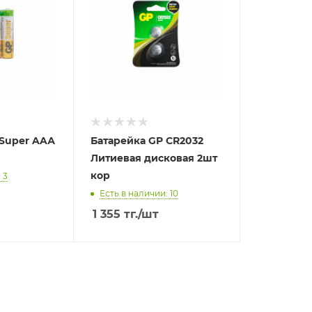
 Super AAА
Батарейка GP CR2032
Литиевая дисковая 2шт
кор
 3
Есть в наличии: 10
1 355
тг.
/шт