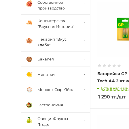
Собственное
производство
Кондитерская
"Вкусная История"
Пекарня "Вкус
Хлеба"
Бакалея
Батарейка GP U
Напитки
Tech АА 2шт к
Есть в наличии:
Молоко. Сыр. Яйца
1 290
тг.
/шт
Гастрономия
Овощи. Фрукты.
Ягоды