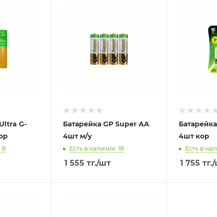
ltra G-
Батарейка GP Super АА
Батарейка
ор
4шт м/у
4шт кор
 8
Есть в наличии: 18
Есть в нал
1 555
тг.
/шт
1 755
тг.
/