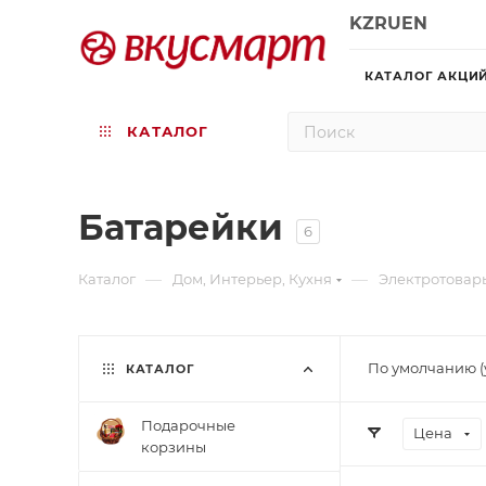
KZ
RU
EN
КАТАЛОГ АКЦИ
КАТАЛОГ
Батарейки
6
—
—
Каталог
Дом, Интерьер, Кухня
Электротовар
По умолчанию (
КАТАЛОГ
Подарочные
Цена
корзины